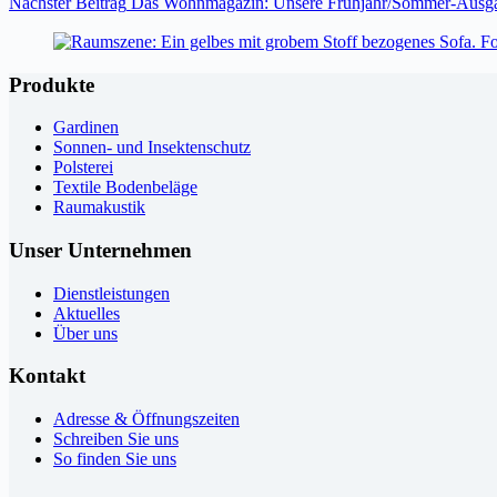
Nächster
Beitrag
Das Wohnmagazin: Unsere Frühjahr/Sommer-Ausgab
Produkte
Gardinen
Sonnen- und Insektenschutz
Polsterei
Textile Bodenbeläge
Raumakustik
Unser Unternehmen
Dienstleistungen
Aktuelles
Über uns
Kontakt
Adresse & Öffnungszeiten
Schreiben Sie uns
So finden Sie uns